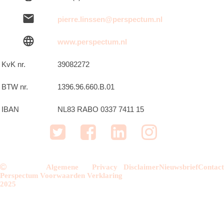
pierre.linssen@perspectum.nl
www.perspectum.nl
KvK nr.
39082272
BTW nr.
1396.96.660.B.01
IBAN
NL83 RABO 0337 7411 15
Algemene
Privacy
Disclaimer
Nieuwsbrief
Contac
Perspectum
Voorwaarden
Verklaring
2025