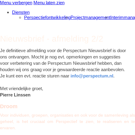
Menu verbergen
Menu laten zien
Diensten
Perspectiefontwikkeling
Projectmanagement
Interimman
Nieuwsbrief - afmelding 2/2
Je definitieve afmelding voor de Perspectum Nieuwsbrief is door
ons ontvangen. Mocht je nog evt. opmerkingen en suggesties
voor verbetering van de Perspectum Nieuwsbrief hebben, dan
houden wij ons graag voor je gewaardeerde reactie aanbevolen.
Je kunt een evt. reactie sturen naar
info@perspectum.nl
.
Met vriendelijke groet,
Pierre Linsse
n
Droom
Voor individuen, groepen, organisaties en ook voor de samenleving als
geheel, is het cruciaal om Perspectief te zien, te realiseren en te
ervaren.