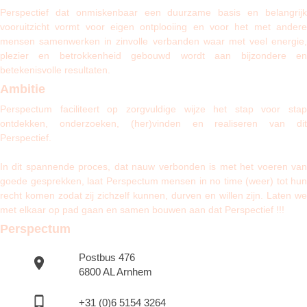
Perspectief dat onmiskenbaar een duurzame basis
en belangrij
vooruitzicht
vormt voor eigen ontplooiing en voor het met ander
mensen samenwerken in zinvolle verbanden waar met veel energie,
plezier en betrokkenheid gebouwd wordt aan bijzondere en
betekenisvolle resultaten.
Ambitie
Perspectum faciliteert op zorgvuldige wijze het stap voor stap
ontdekken, onderzoeken, (her)vinden en realiseren van dit
Perspectief.
In dit spannende proces, dat nauw verbonden is met het voeren van
goede gesprekken, laat Perspectum mensen in no time (weer) tot hun
recht komen zodat zij zichzelf kunnen, durven en willen zijn.
Laten w
met elkaar op pad gaan en samen bouwen aan dat Perspectief !!!
Perspectum
Postbus 476
6800 AL Arnhem
+31 (0)6 5154 3264