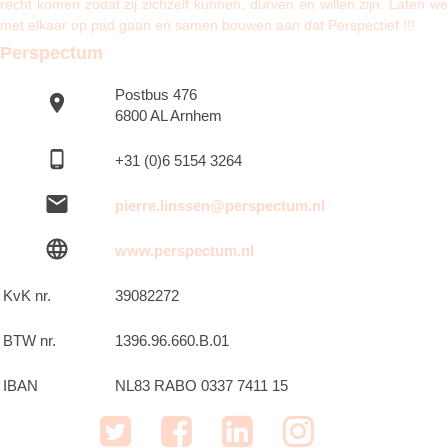
recht komen zodat zij zichzelf kunnen, durven en willen zijn.
Laten w
met elkaar op pad gaan en samen bouwen aan dat Perspectief !!!
Perspectum
Postbus 476
6800 AL Arnhem
+31 (0)6 5154 3264
pierre.linssen@perspectum.nl
www.perspectum.nl
KvK nr.
39082272
BTW nr.
1396.96.660.B.01
IBAN
NL83 RABO 0337 7411 15