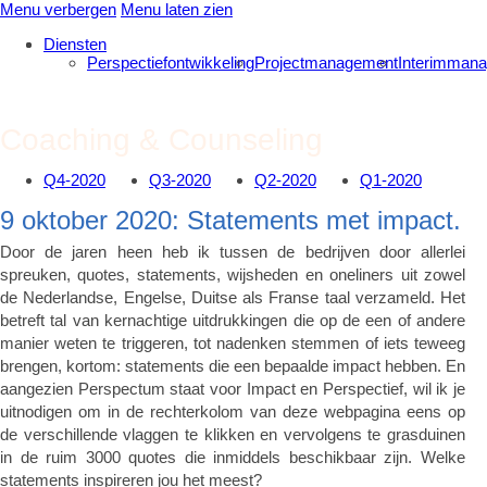
Menu verbergen
Menu laten zien
Diensten
Perspectiefontwikkeling
Projectmanagement
Interimman
Coaching & Counseling
Q4-2020
Q3-2020
Q2-2020
Q1-2020
9 oktober 2020: Statements met impact.
Door de jaren heen heb ik tussen de bedrijven door allerlei
spreuken, quotes, statements, wijsheden en oneliners uit zowel
de Nederlandse, Engelse, Duitse als Franse taal verzameld. Het
betreft tal van kernachtige uitdrukkingen die op de een of andere
manier weten te triggeren, tot nadenken stemmen of iets teweeg
brengen, kortom: statements die een bepaalde impact hebben. En
aangezien Perspectum staat voor Impact en Perspectief, wil ik je
uitnodigen om in de rechterkolom van deze webpagina eens op
de verschillende vlaggen te klikken en vervolgens te grasduinen
in de ruim 3000 quotes die inmiddels beschikbaar zijn. Welke
statements inspireren jou het meest?