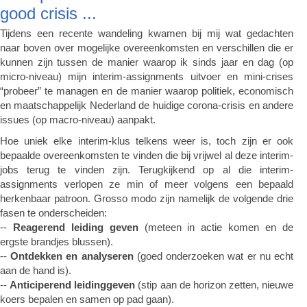
good crisis ...
Tijdens een recente wandeling kwamen bij mij wat gedachten
naar boven over mogelijke overeenkomsten en verschillen die er
kunnen zijn tussen de manier waarop ik sinds jaar en dag (op
micro-niveau) mijn interim-assignments uitvoer en mini-crises
“probeer” te managen en de manier waarop politiek, economisch
en maatschappelijk Nederland de huidige corona-crisis en andere
issues (op macro-niveau) aanpakt.
Hoe uniek elke interim-klus telkens weer is, toch zijn er ook
bepaalde overeenkomsten te vinden die bij vrijwel al deze interim-
jobs terug te vinden zijn. Terugkijkend op al die interim-
assignments verlopen ze min of meer volgens een bepaald
herkenbaar patroon. Grosso modo zijn namelijk de volgende drie
fasen te onderscheiden:
--
Reagerend leiding geven
(meteen in actie komen en de
ergste brandjes blussen).
--
Ontdekken en analyseren
(goed onderzoeken wat er nu echt
aan de hand is).
--
Anticiperend leidinggeven
(stip aan de horizon zetten, nieuwe
koers bepalen en samen op pad gaan).