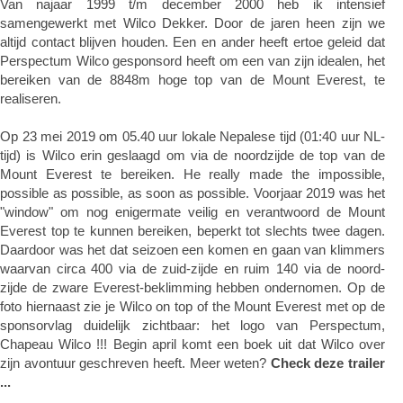
Van najaar 1999 t/m december 2000 heb ik intensief
samengewerkt met Wilco Dekker. Door de jaren heen zijn we
altijd contact blijven houden. Een en ander heeft ertoe geleid dat
Perspectum Wilco gesponsord heeft om een van zijn idealen, het
bereiken van de 8848m hoge top van de Mount Everest, te
realiseren.
Op 23 mei 2019 om 05.40 uur lokale Nepalese tijd (01:40 uur NL-
tijd) is Wilco erin geslaagd om via de noordzijde de top van de
Mount Everest te bereiken. He really made the impossible,
possible as possible, as soon as possible. Voorjaar 2019 was het
"window" om nog enigermate veilig en verantwoord de Mount
Everest top te kunnen bereiken, beperkt tot slechts twee dagen.
Daardoor was het dat seizoen een komen en gaan van klimmers
waarvan circa 400 via de zuid-zijde en ruim 140 via de noord-
zijde de zware Everest-beklimming hebben ondernomen. Op de
foto hiernaast zie je Wilco on top of the Mount Everest met op de
sponsorvlag duidelijk zichtbaar: het logo van Perspectum,
Chapeau Wilco !!! Begin april komt een boek uit dat Wilco over
zijn avontuur geschreven heeft. Meer weten?
Check deze trailer
...